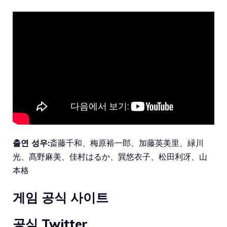
출연 성우:
斎藤千和、梅原裕一郎、加藤英美里、緑川
光、髙野麻美、佳村はるか、巽悠衣子、松田利冴、山
本格
게임 공식 사이트
공식 Twitter