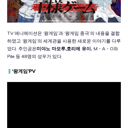
TV 애니메이션은 ‘왕게임’과 ‘왕게임 종극’의 내용을 결합
하였고 ‘왕게임’의 세계관을 사용한 새로운 이야기를 다루
었다. 주인공은
미야노 마모루
,
호리에 유이
.
M・A・O와
Pile 등 48명의 성우가 있다.
▍
‘왕게임’PV