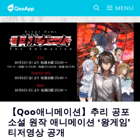
MENU
【Qoo애니메이션】추리 공포
소설 원작 애니메이션 ‘왕게임’
티저영상 공개