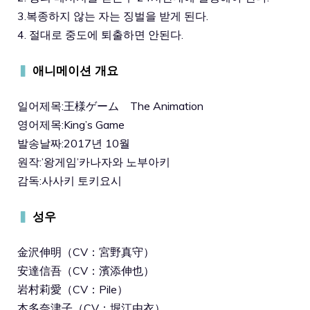
3.복종하지 않는 자는 징벌을 받게 된다.
4. 절대로 중도에 퇴출하면 안된다.
▍
애니메이션 개요
일어제목:王様ゲーム The Animation
영어제목:King’s Game
발송날짜:2017년 10월
원작:’왕게임’카나자와 노부아키
감독:사사키 토키요시
▍
성우
金沢伸明（CV：宮野真守）
安達信吾（CV：濱添伸也）
岩村莉愛（CV：Pile）
本多奈津子（CV：堀江由衣）