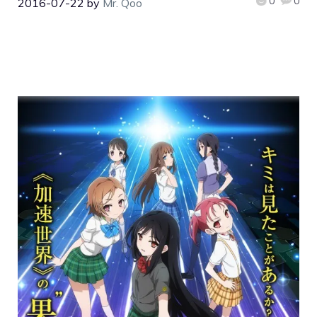
0
0
2016-07-22
by
Mr. Qoo