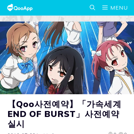
MENU
【Qoo사전예약】「가속세계
END OF BURST」사전예약
실시