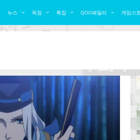
뉴스
독점
특집
QOO패밀리
게임스