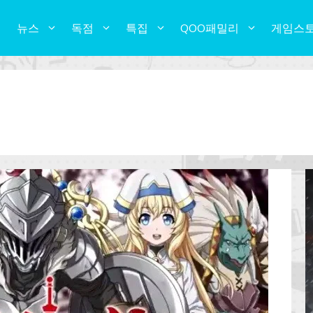
뉴스
독점
특집
QOO패밀리
게임스