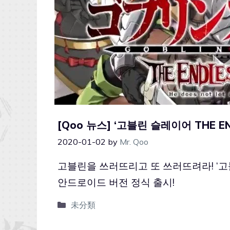
[Qoo 뉴스] ‘고블린 슬레이어 THE E
2020-01-02
by
Mr. Qoo
고블린을 쓰러뜨리고 또 쓰러뜨려라! ‘고블린
안드로이드 버전 정식 출시!
未分類