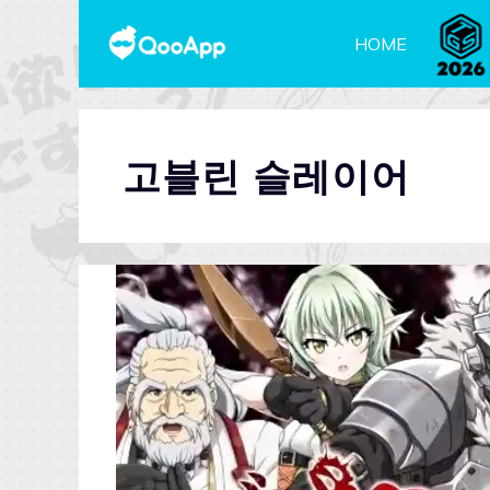
HOME
고블린 슬레이어