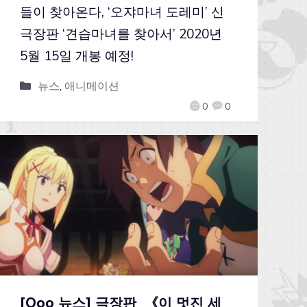
들이 찾아온다, ‘오쟈마녀 도레미’ 신
극장판 ‘견습마녀를 찾아서’ 2020년
5월 15일 개봉 예정!
뉴스
,
애니메이션
0
0
[Qoo 뉴스] 극장판 《이 멋진 세