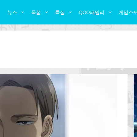
뉴스
독점
특집
QOO패밀리
게임스