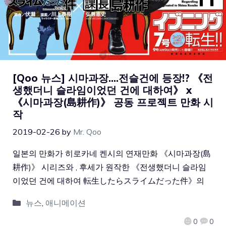
[Qoo 뉴스] 시마과장….전슬건에 등장!? 《전
생했더니 슬라임이었던 건에 대하여》 x
《시마과장(島耕作)》 공동 프로젝트 만화 시
작
2019-02-26
by
Mr. Qoo
일본의 만화가 히로카네 켄시의 연재만화 《시마과장(島
耕作)》 시리즈와 , 후세가 원작한 《전생했더니 슬라임
이었던 건에 대하여 転生したらスライムだった件》의
뉴스
,
애니메이션
0
0