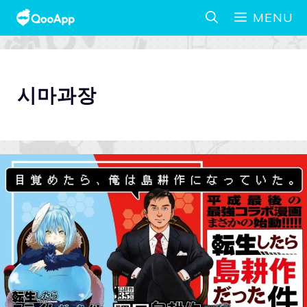
MENU
시마과장