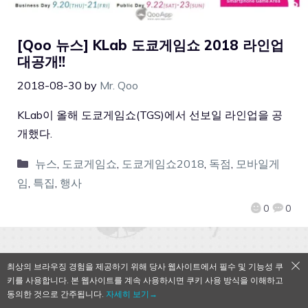
[Qoo 뉴스] KLab 도쿄게임쇼 2018 라인업
대공개!!
2018-08-30
by
Mr. Qoo
KLab이 올해 도쿄게임쇼(TGS)에서 선보일 라인업을 공
개했다.
뉴스
,
도쿄게임쇼
,
도쿄게임쇼2018
,
독점
,
모바일게
임
,
특집
,
행사
0
0
최상의 브라우징 경험을 제공하기 위해 당사 웹사이트에서 필수 및 기능성 쿠
QooApp Limited © 2026
키를 사용합니다. 본 웹사이트를 계속 사용하시면 쿠키 사용 방식을 이해하고
동의한 것으로 간주됩니다.
자세히 보기→