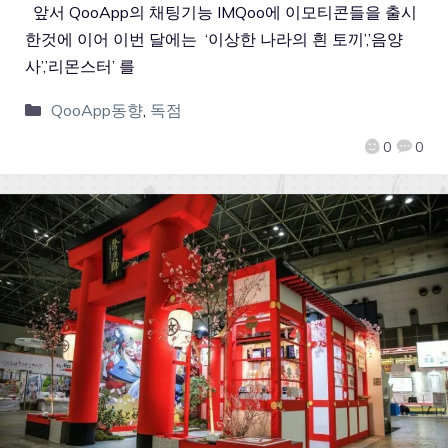
앞서 QooApp의 채팅기능 IMQoo에 이모티콘들을 출시
한것에 이어 이번 달에는 ‘이상한 나라의 흰 토끼’,’음양
사’,’리몬스터’ 를
QooApp동향
,
독점
0
0