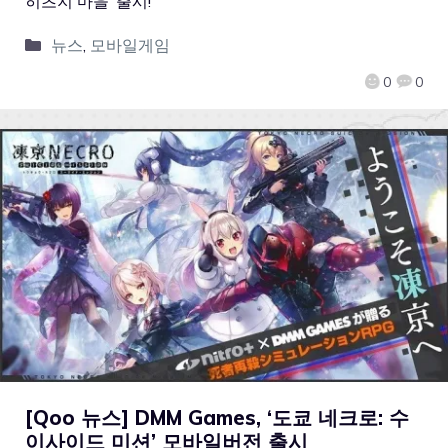
히츠지 마을’ 출시!
뉴스
,
모바일게임
0
0
[Qoo 뉴스] DMM Games, ‘도쿄 네크로: 수
이사이드 미션’ 모바일버전 출시