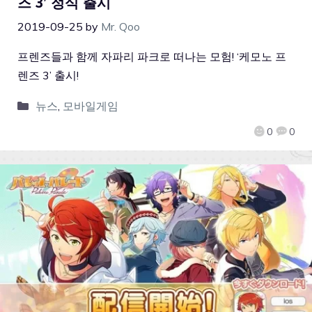
즈 3’ 정식 출시
2019-09-25
by
Mr. Qoo
프렌즈들과 함께 자파리 파크로 떠나는 모험! ‘케모노 프
렌즈 3’ 출시!
뉴스
,
모바일게임
0
0