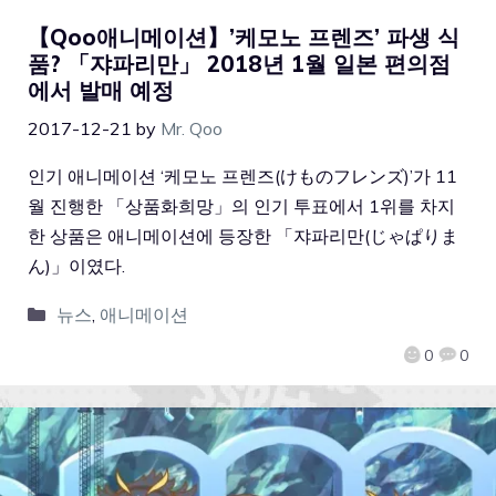
【Qoo애니메이션】’케모노 프렌즈’ 파생 식
품? 「쟈파리만」 2018년 1월 일본 편의점
에서 발매 예정
2017-12-21
by
Mr. Qoo
인기 애니메이션 ‘케모노 프렌즈(けものフレンズ)’가 11
월 진행한 「상품화희망」의 인기 투표에서 1위를 차지
한 상품은 애니메이션에 등장한 「쟈파리만(じゃぱりま
ん)」이였다.
뉴스
,
애니메이션
0
0