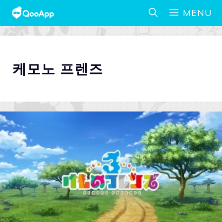
MENU
케모노 프렌즈