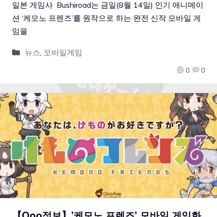
일본 게임사 Bushiroad는 금일(8월 14일) 인기 애니메이
션 ‘케모노 프렌즈’를 원작으로 하는 완전 신작 모바일 게
임을
뉴스
,
모바일게임
0
0
【Qoo정보】’케모노 프렌즈’ 모바일 게임화