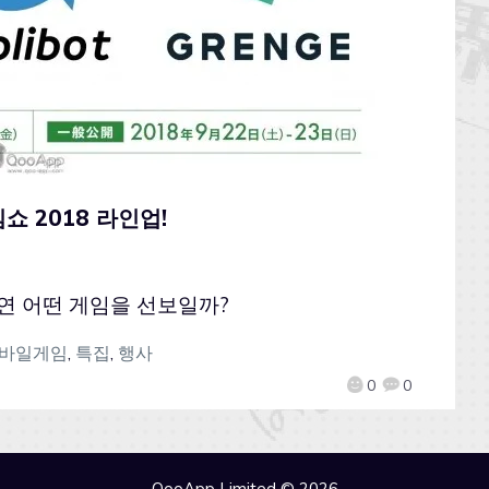
임쇼 2018 라인업!
 과연 어떤 게임을 선보일까?
바일게임
,
특집
,
행사
0
0
QooApp Limited © 2026