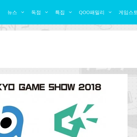
뉴스
독점
특집
QOO패밀리
게임스