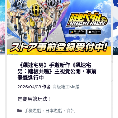
《飆速宅男》手遊新作《飆速宅
男：踏板共鳴》主視覺公開，事前
登錄進行中
2026/04/08
作者:
高級雜工Mo編
是賽馬娘玩法！
手機遊戲
、
日本遊戲
、
資訊