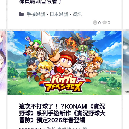
棒員轉職冒險者了
手機遊戲
、
日本遊戲
、
資訊
0
0
這次不打球了！？KONAMI《實況
野球》系列手遊新作《實況野球大
冒險》預定2026年春登場