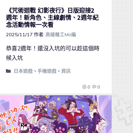
《咒術迴戰 幻影夜行》日版迎接2
週年！新角色、主線劇情、2週年紀
念活動情報一次看
2025/11/17
作者:
高級雜工Mo編
恭喜2週年！還沒入坑的可以趁這個時
候入坑
日本遊戲
、
手機遊戲
、
資訊
0
0