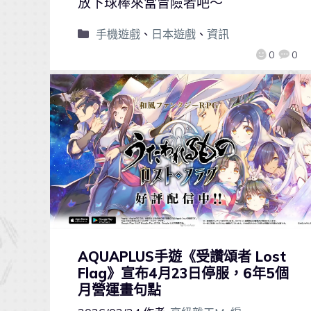
放下球棒來當冒險者吧～
手機遊戲
、
日本遊戲
、
資訊
0
0
AQUAPLUS手遊《受讚頌者 Lost
Flag》宣布4月23日停服，6年5個
月營運畫句點