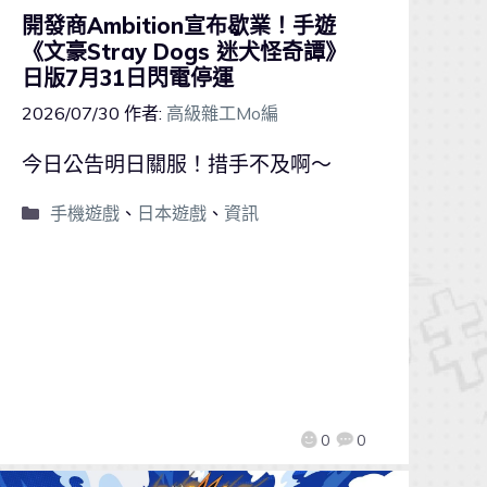
開發商Ambition宣布歇業！手遊
《文豪Stray Dogs 迷犬怪奇譚》
日版7月31日閃電停運
2026/07/30
作者:
高級雜工Mo編
今日公告明日關服！措手不及啊～
手機遊戲
、
日本遊戲
、
資訊
0
0