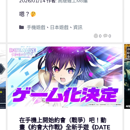
2026/01/14
作者:
高級雜工Mo編
嗯？
手機遊戲
、
日本遊戲
、
資訊
0
0
在手機上開始約會（戰爭）吧！動
畫《約會大作戰》全新手遊《DATE