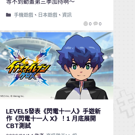
等不到動畫第三季加持啊～
手機遊戲
、
日本遊戲
、
資訊
0
0
LEVEL5發表《閃電十一人》手遊新
作《閃電十一人 X》！1 月底展開
CBT測試