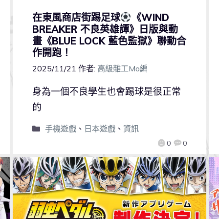
在東風商店街踢足球
《WIND
BREAKER 不良英雄譚》日版與動
畫《BLUE LOCK 藍色監獄》聯動合
作開跑！
2025/11/21
作者:
高級雜工Mo編
身為一個不良學生也會踢球是很正常
的
手機遊戲
、
日本遊戲
、
資訊
0
0