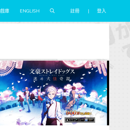
註冊
登入
戲庫
ENGLISH