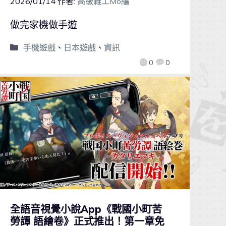
2026/01/14
作者:
高級雜工Mo編
做完家機做手遊
手機遊戲
、
日本遊戲
、
資訊
0
0
全語音視覺小說App《戰國小町苦
勞譚 語繪卷》正式推出！第一章免