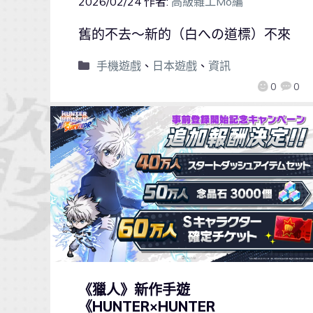
2026/02/24
作者:
高級雜工Mo編
舊的不去～新的（白への道標）不來
手機遊戲
、
日本遊戲
、
資訊
0
0
《獵人》新作手遊
《HUNTER×HUNTER