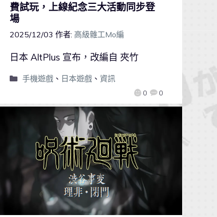
費試玩，上線紀念三大活動同步登
場
2025/12/03
作者:
高級雜工Mo編
日本 AltPlus 宣布，改編自 夾竹
手機遊戲
、
日本遊戲
、
資訊
0
0