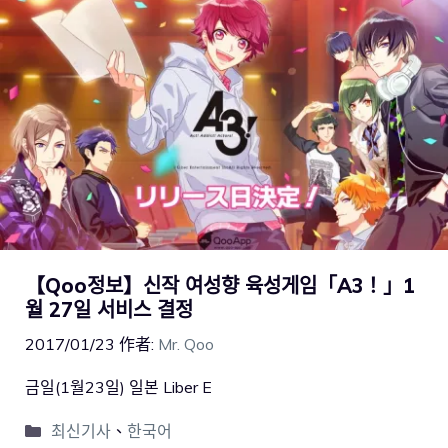
【Qoo정보】신작 여성향 육성게임「A3！」1
월 27일 서비스 결정
2017/01/23
作者:
Mr. Qoo
금일(1월23일) 일본 Liber E
최신기사
、
한국어