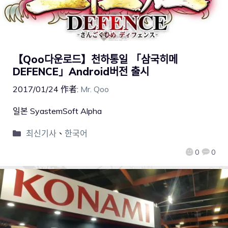
【Qoo다운로드】천하통일 「삼국히메
DEFENCE」Android버전 출시
2017/01/24
作者:
Mr. Qoo
일본 SyastemSoft Alpha
최신기사
、
한국어
0
0