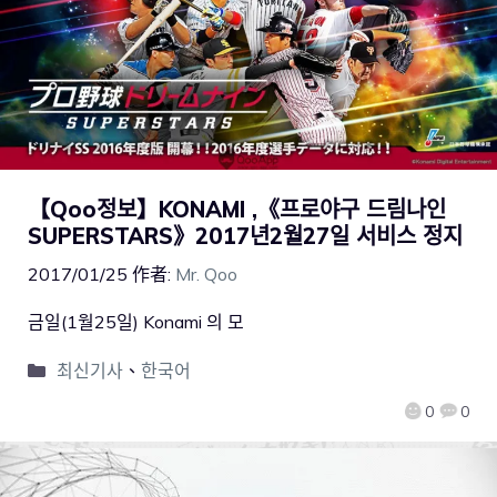
【Qoo정보】KONAMI ,《프로야구 드림나인
SUPERSTARS》2017년2월27일 서비스 정지
2017/01/25
作者:
Mr. Qoo
금일(1월25일) Konami 의 모
최신기사
、
한국어
0
0