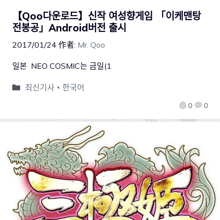
【Qoo다운로드】신작 여성향게임 「이케맨탕
전봉공」Android버전 출시
2017/01/24
作者:
Mr. Qoo
일본 NEO COSMIC는 금일(1
최신기사
、
한국어
0
0