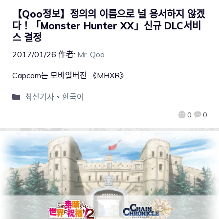
【Qoo정보】정의의 이름으로 널 용서하지 않겠
다！「Monster Hunter XX」신규 DLC서비
스 결정
2017/01/26
作者:
Mr. Qoo
Capcom는 모바일버전 《MHXR》
최신기사
、
한국어
0
0