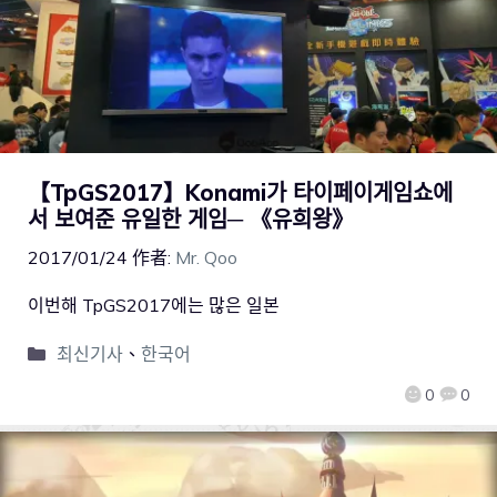
【TpGS2017】Konami가 타이페이게임쇼에
서 보여준 유일한 게임─ 《유희왕》
2017/01/24
作者:
Mr. Qoo
이번해 TpGS2017에는 많은 일본
최신기사
、
한국어
0
0