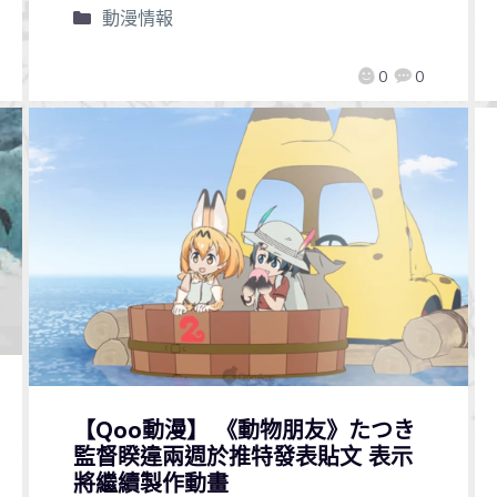
動漫情報
0
0
【Qoo動漫】 《動物朋友》たつき
監督睽違兩週於推特發表貼文 表示
將繼續製作動畫