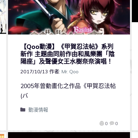
【Qoo動漫】《甲賀忍法帖》系列
新作 主題曲同前作由和風樂團「陰
陽座」及聲優女王水樹奈奈演唱！
2017/10/13
作者:
Mr. Qoo
2005年曾動畫化之作品《甲賀忍法帖
(バ
動漫情報
0
0