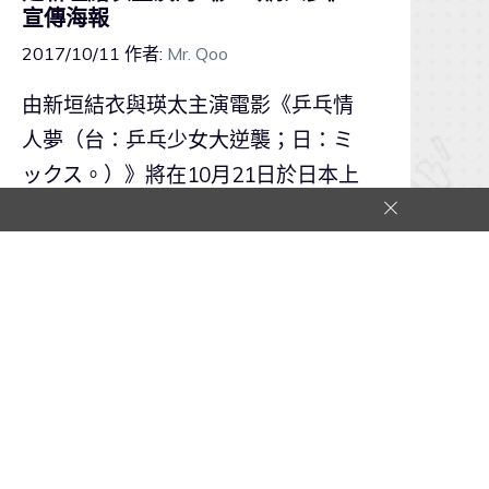
宣傳海報
2017/10/11
作者:
Mr. Qoo
由新垣結衣與瑛太主演電影《乒乓情
人夢（台：乒乓少女大逆襲；日：ミ
ックス。）》將在10月21日於日本上
映。日前，官方在其推特上分享了
《去吧！稻中乒團》版本的宣傳海
報，引起既是「結衣BB」粉絲又是動
漫愛好者的一陣騷動！
動漫情報
0
0