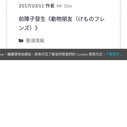
2017/10/11
作者:
Mr. Qoo
前陣子發生《動物朋友（けものフレ
ンズ）》
動漫情報
e。繼續使用本網站，即表示您了解並同意我們的 Cookie 使用方式。
了解更多→
0
0