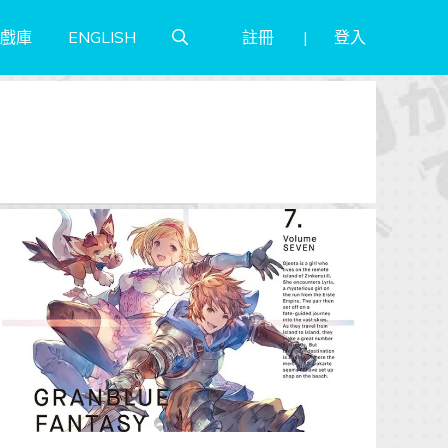
註冊
登入
戲庫
ENGLISH