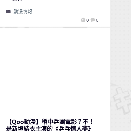
動漫情報
0
0
【Qoo動漫】稻中乒團電影？不！
是新垣結衣主演的《乒乓情人夢》