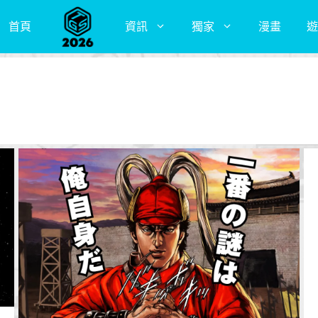
首頁
資訊
獨家
漫畫
遊