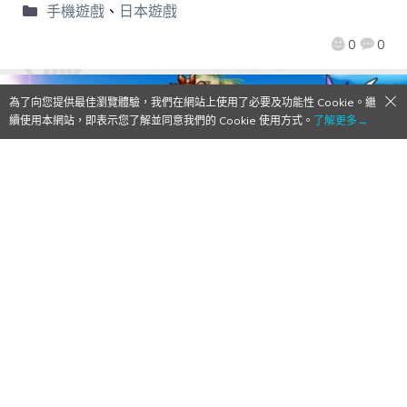
手機遊戲
、
日本遊戲
0
0
為了向您提供最佳瀏覽體驗，我們在網站上使用了必要及功能性 Cookie。繼
續使用本網站，即表示您了解並同意我們的 Cookie 使用方式。
了解更多→
【Qoo情報】『ポコロンダンジョンズ(波可
龍迷宮/Pocoro Dungeons)』事前登錄人數
破2萬 推出限定怪物「ドラゴロン
(Dragcoro)」和實物「充電器」抽獎活動