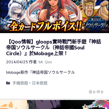
【Qoo情報】gloops實時戰鬥新手遊『神話
帝国ソウルサークル（神話帝國Soul
Circle）』於Mobage上架！
2014/04/25
作者:
Mr. Qoo
Mobage新作『神話帝国ソウルサークル
手機遊戲
、
日本遊戲
0
0