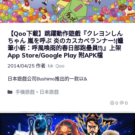
【Qoo下載】跳躍動作遊戲『クレヨンしん
ちゃん 嵐を呼ぶ 炎のカスカベランナー!(蠟
筆小新：呼風喚雨的春日部跑壘員!!)』上架
App Store/Google Play 附APK檔
2014/04/25
作者:
Mr. Qoo
日本遊戲公司Bushimo推出的一款以&
手機遊戲
、
日本遊戲
0
0