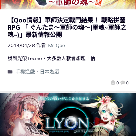
【Qoo情報】軍師決定戰鬥結果！ 戰略拼圖
RPG 「 ぐんたま～軍師の魂～(軍魂~軍師之
魂~)」最新情報公開
2014/04/28
作者:
Mr. Qoo
說到光榮Tecmo，大多數人就會想起「信
手機遊戲
、
日本遊戲
0
0