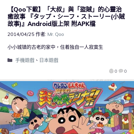
【Qoo下載】「大叔」與「盜賊」的心靈治
癒故事 『タップ・シーフ・ストーリー(小賊
故事)』Android版上架 附APK檔
2014/04/25
作者:
Mr. Qoo
小小城镇的古老的家中，住着独自一人寂寞生
手機遊戲
、
日本遊戲
0
0