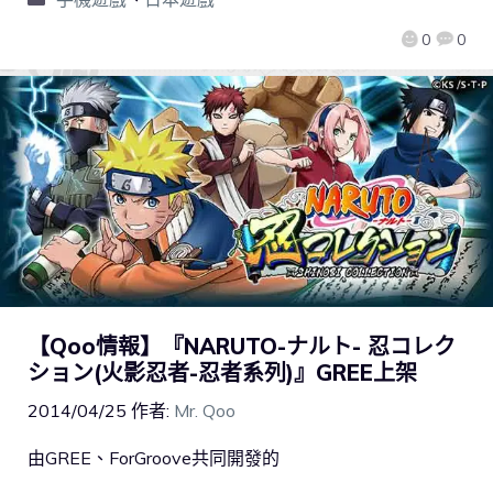
0
0
【Qoo情報】『NARUTO-ナルト- 忍コレク
ション(火影忍者-忍者系列)』GREE上架
2014/04/25
作者:
Mr. Qoo
由GREE、ForGroove共同開發的