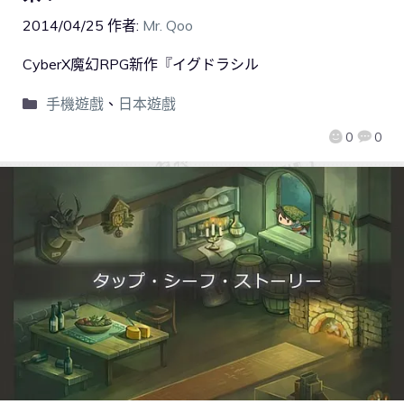
2014/04/25
作者:
Mr. Qoo
CyberX魔幻RPG新作『イグドラシル
手機遊戲
、
日本遊戲
0
0