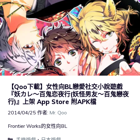
【Qoo下載】女性向BL戀愛社交小說遊戲
『妖カレ～百鬼恋夜行(妖怪男友～百鬼戀夜
行)』上架 App Store 附APK檔
2014/04/25
作者:
Mr. Qoo
Frontier Works的女性向BL
手機遊戲
、
日本遊戲