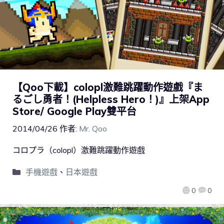
【Qoo下載】colopl激難跳躍動作遊戲『ま
るごし勇者！(Helpless Hero！)』上架App
Store/ Google Play雙平台
2014/04/26
作者:
Mr. Qoo
コロプラ（colopl）激難跳躍動作遊戲
手機遊戲
、
日本遊戲
0
0