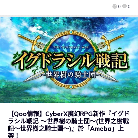
0
0
【Qoo情報】CyberX魔幻RPG新作『イグド
ラシル戦記 ～世界樹の騎士団～(世界之樹戰
記～世界樹之騎士團～)』於「Ameba」上
架！