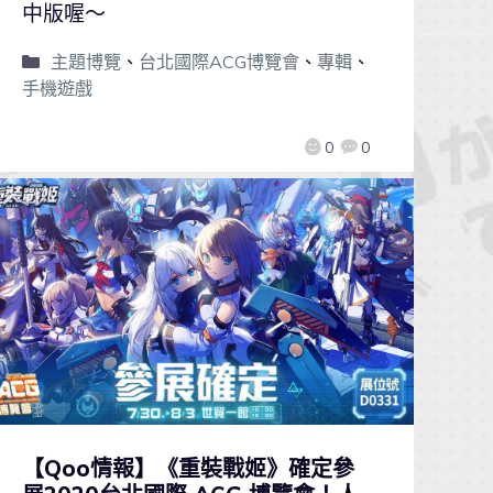
中版喔～
主題博覽
、
台北國際ACG博覽會
、
專輯
、
手機遊戲
0
0
【Qoo情報】《重裝戰姬》確定參