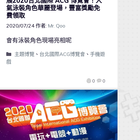
展2020台北國際 ACG 博覽會！人
氣泳裝角色華麗登場，豐富獎勵免
費領取
2020/07/24
作者:
Mr. Qoo
會有泳裝角色現場亮相呢
主題博覽
、
台北國際ACG博覽會
、
手機遊
戲
0
0