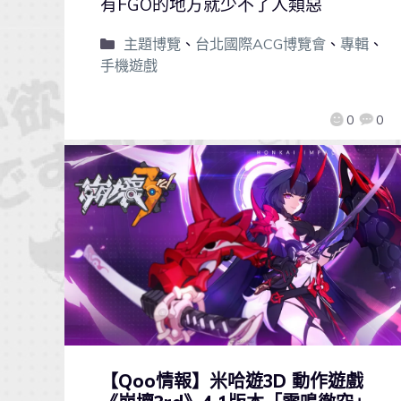
有FGO的地方就少不了人類惡
主題博覽
、
台北國際ACG博覽會
、
專輯
、
手機遊戲
0
0
【Qoo情報】米哈遊3D 動作遊戲