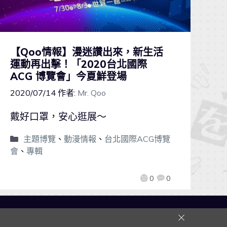
【Qoo情報】漫迷讚出來，新生活
運動再出擊！「2020台北國際
ACG 博覽會」今夏鮮登場
2020/07/14
作者:
Mr. Qoo
戴好口罩，安心逛展～
主題博覽
、
動漫情報
、
台北國際ACG博覽
會
、
專輯
0
0