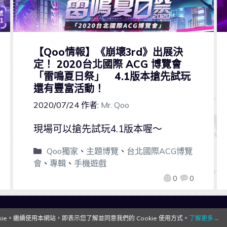
【Qoo情報】《崩壞3rd》出展決
定！ 2020台北國際 ACG 博覽會
「雷鳴夏日祭」 4.1版本搶先試玩
還有豐富活動！
2020/07/24
作者:
Mr. Qoo
現場可以搶先試玩4.1版本喔～
Qoo獨家
、
主題博覽
、
台北國際ACG博覽
會
、
專輯
、
手機遊戲
0
0
QooApp Limited © 2026
e。繼續使用本網站，即表示您了解並同意我們的 Cookie 使用方式。
了解更多→