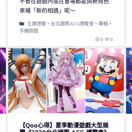
不管在遊戲內或在會場都能與新角色
來場「新的相遇」呢～
主題博覽
、
台北國際ACG博覽會
、
專輯
、
手機遊戲
0
0
【Qoo心得】夏季動漫遊戲大型展