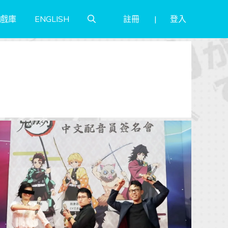
註冊
登入
戲庫
ENGLISH