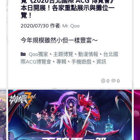
覽《2020台北國際 ACG 博覽會》
本日開展！各家重點展示與攤位一
覽！
2020/07/30
作者:
Mr. Qoo
今年規模雖然小但一樣豐富～
Qoo獨家
、
主題博覽
、
動漫情報
、
台北國
際ACG博覽會
、
專輯
、
手機遊戲
、
資訊
0
0