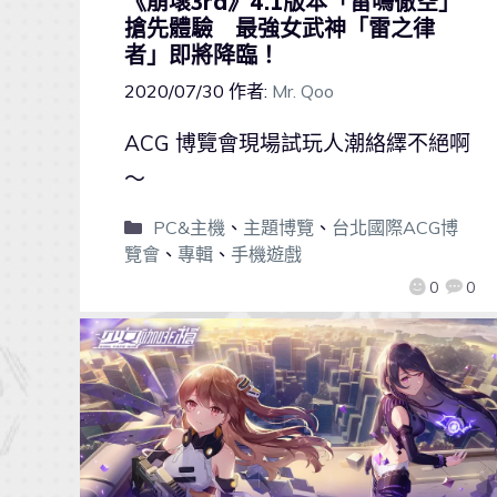
《崩壞3rd》4.1版本「雷鳴徹空」
搶先體驗 最強女武神「雷之律
者」即將降臨！
2020/07/30
作者:
Mr. Qoo
ACG 博覽會現場試玩人潮絡繹不絕啊
～
PC&主機
、
主題博覽
、
台北國際ACG博
覽會
、
專輯
、
手機遊戲
0
0