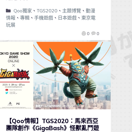
Qoo獨家
、
TGS2020
、
主題博覽
、
動漫
情報
、
專輯
、
手機遊戲
、
日本遊戲
、
東京電
玩展
0
0
【Qoo情報】TGS2020：馬來西亞
團隊創作《GigaBash》怪獸亂鬥遊