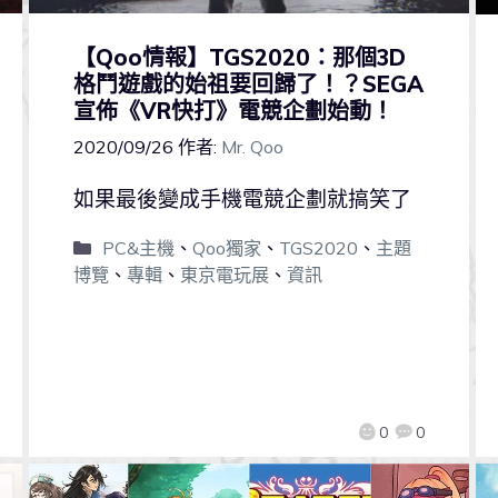
【Qoo情報】TGS2020：那個3D
格鬥遊戲的始祖要回歸了！？SEGA
宣佈《VR快打》電競企劃始動！
2020/09/26
作者:
Mr. Qoo
如果最後變成手機電競企劃就搞笑了
PC&主機
、
Qoo獨家
、
TGS2020
、
主題
博覽
、
專輯
、
東京電玩展
、
資訊
0
0