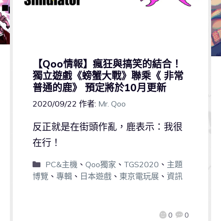
【Qoo情報】瘋狂與搞笑的結合！
獨立遊戲《螃蟹大戰》聯乘《 非常
普通的鹿》 預定將於10月更新
2020/09/22
作者:
Mr. Qoo
反正就是在街頭作亂，鹿表示：我很
在行！
PC&主機
、
Qoo獨家
、
TGS2020
、
主題
博覽
、
專輯
、
日本遊戲
、
東京電玩展
、
資訊
0
0