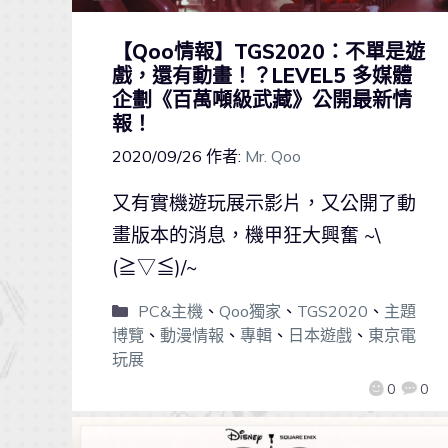
【Qoo情報】TGS2020：不單是遊
戲，還有動畫！？LEVEL5 多媒體
企劃《百萬噸級武藏》公開最新情
報！
2020/09/26
作者:
Mr. Qoo
又有實機遊玩展示影片，又公開了動
畫版本的消息，機甲狂大興奮 ~\
(≧▽≦)/~
PC&主機
、
Qoo獨家
、
TGS2020
、
主題
博覽
、
動漫情報
、
專輯
、
日本遊戲
、
東京電
玩展
0
0