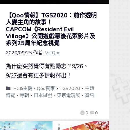
【Qoo情報】TGS2020：前作透明
人變主角的故事！
CAPCOM《Resident Evil
Village》公開遊戲幕後花絮影片及
系列25周年紀念視覺
2020/09/25
作者:
Mr. Qoo
為什麼突然覺得有點勵志？9/26、
9/27還會有更多情報釋出！
PC&主機
、
Qoo獨家
、
TGS2020
、
主題
博覽
、
專輯
、
日本遊戲
、
東京電玩展
、
資訊
0
0