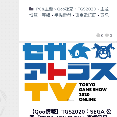
PC&主機
、
Qoo獨家
、
TGS2020
、
主題
博覽
、
專輯
、
手機遊戲
、
東京電玩展
、
資訊
0
0
【Qoo情報】TGS2020：SEGA 公