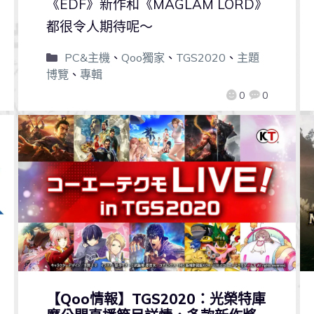
《EDF》新作和《MAGLAM LORD》
都很令人期待呢～
PC&主機
、
Qoo獨家
、
TGS2020
、
主題
博覽
、
專輯
0
0
【Qoo情報】TGS2020：光榮特庫