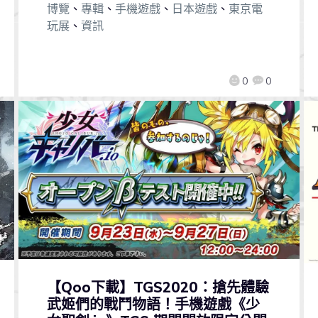
博覽
、
專輯
、
手機遊戲
、
日本遊戲
、
東京電
玩展
、
資訊
0
0
【Qoo下載】TGS2020：搶先體驗
武姬們的戰鬥物語！手機遊戲《少