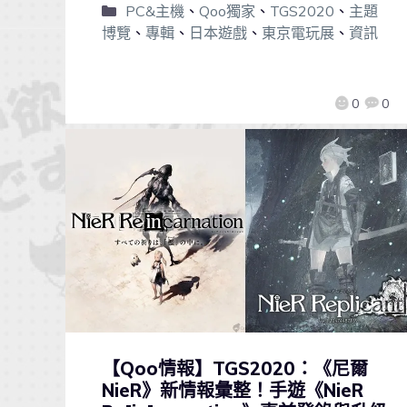
PC&主機
、
Qoo獨家
、
TGS2020
、
主題
博覽
、
專輯
、
日本遊戲
、
東京電玩展
、
資訊
0
0
【Qoo情報】TGS2020：《尼爾
NieR》新情報彙整！手遊《NieR