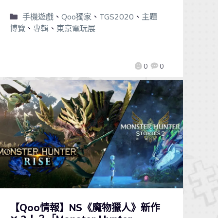
手機遊戲
、
Qoo獨家
、
TGS2020
、
主題
博覽
、
專輯
、
東京電玩展
0
0
【Qoo情報】NS《魔物獵人》新作