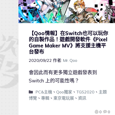
【Qoo情報】在Switch也可以玩你
的自製作品！遊戲開發軟件《Pixel
Game Maker MV》將支援主機平
台發布
2020/09/22
作者:
Mr. Qoo
會因此而有更多獨立遊戲發表到
Switch 上的可能性嗎？
PC&主機
、
Qoo獨家
、
TGS2020
、
主題
博覽
、
專輯
、
東京電玩展
、
資訊
0
0