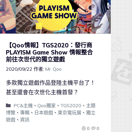
【Qoo情報】TGS2020：發行商
PLAYISM Game Show 情報整合
前往次世代的獨立遊戲
2020/09/22
作者:
Mr. Qoo
多款獨立遊戲作品登陸主機平台了！
甚至還會在次世化主機首發？
PC&主機
、
Qoo獨家
、
TGS2020
、
主題
博覽
、
專輯
、
日本遊戲
、
東京電玩展
、
獨立
遊戲
、
資訊
0
0