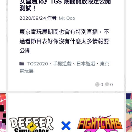
女聖劍.io》TGS 期間開放限定公開
測試！
2020/09/24
作者:
Mr. Qoo
東京電玩展期間也會有特別直播，不
過看節目表好像沒有什麼太多情報要
公開
TGS2020
、
手機遊戲
、
日本遊戲
、
東京
電玩展
0
0