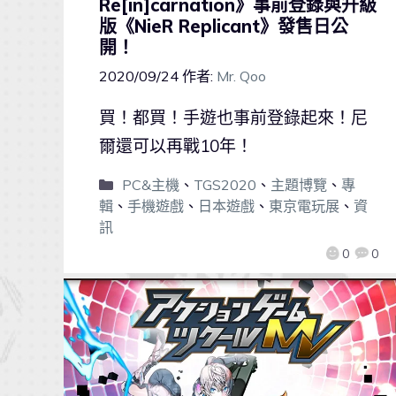
Re[in]carnation》事前登錄與升級
版《NieR Replicant》發售日公
開！
2020/09/24
作者:
Mr. Qoo
買！都買！手遊也事前登錄起來！尼
爾還可以再戰10年！
PC&主機
、
TGS2020
、
主題博覽
、
專
輯
、
手機遊戲
、
日本遊戲
、
東京電玩展
、
資
訊
0
0