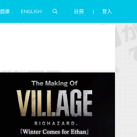
註冊
登入
戲庫
ENGLISH