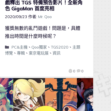
戲釋出 TGS 特備預告影片！全新角
色 GigaMan 首度亮相
2020/09/23
作者:
Mr. Qoo
獲獎無數的亂鬥遊戲！問題是，具體
推出時間是什麼時候呢？
PC&主機
、
Qoo獨家
、
TGS2020
、
主題
博覽
、
專輯
、
東京電玩展
、
資訊
0
0