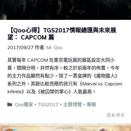
【Qoo心得】TGS2017情報總匯與末來展
望： CAPCOM 篇
2017/09/27
作者:
Mr. Qoo
其實每年 CAPCOM 在東京電玩展的展區設定大同小
異，間隔分明，井然有序。較之於前兩年的佈置，今年
的主力作品顯然有點少，除了一貫皇牌的《魔物獵人》
系列之外，其餘比較亮眼的就只有《Marvel vs. Capcom:
Infinite》以及《被囚禁的掌心》人氣最高。
Qoo獨家
、
TGS2017
、
主題博覽
、
專輯
0
0