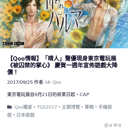
【Qoo情報】「晴人」聲優現身東京電玩展
《被囚禁的掌心》 慶賀一週年宣佈遊戲大降
價！
2017/09/25
作者:
Mr. Qoo
東京電玩展自9月21日的商業日起，CAP
Qoo獨家
、
TGS2017
、
主題博覽
、
專輯
、
手機遊
戲
、
日本遊戲
0
0