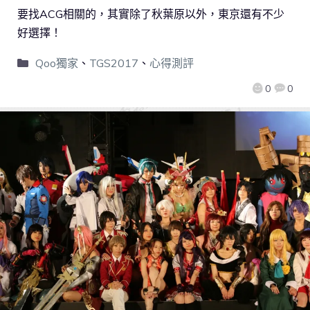
要找ACG相關的，其實除了秋葉原以外，東京還有不少
好選擇！
Qoo獨家
、
TGS2017
、
心得測評
0
0