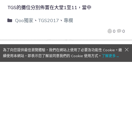
TGS的攤位分別佈置在大堂1至11，當中
Qoo獨家
、
TGS2017
、
專欄
0
0
為了向您提供最佳瀏覽體驗，我們在網站上使用了必要及功能性 Cookie。繼
續使用本網站，即表示您了解並同意我們的 Cookie 使用方式。
了解更多→
【Qoo心得】TGS2017：實機試玩高難動作