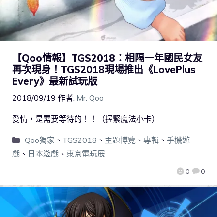
【Qoo情報】TGS2018：相隔一年國民女友
再次現身！TGS2018現場推出《LovePlus
Every》最新試玩版
2018/09/19
作者:
Mr. Qoo
愛情，是需要等待的！！（握緊魔法小卡）
Qoo獨家
、
TGS2018
、
主題博覽
、
專輯
、
手機遊
戲
、
日本遊戲
、
東京電玩展
0
0