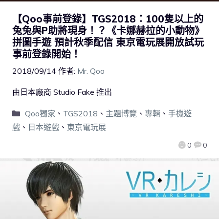
【Qoo事前登錄】TGS2018：100隻以上的
兔兔與P助將現身！？《卡娜赫拉的小動物》
拼圖手遊 預計秋季配信 東京電玩展開放試玩
事前登錄開始！
2018/09/14
作者:
Mr. Qoo
由日本廠商 Studio Fake 推出
Qoo獨家
、
TGS2018
、
主題博覽
、
專輯
、
手機遊
戲
、
日本遊戲
、
東京電玩展
0
0