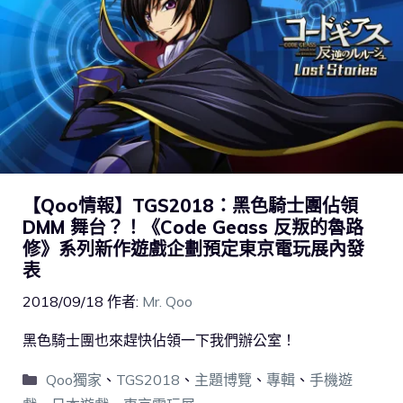
【Qoo情報】TGS2018：黑色騎士團佔領
DMM 舞台？！《Code Geass 反叛的魯路
修》系列新作遊戲企劃預定東京電玩展內發
表
2018/09/18
作者:
Mr. Qoo
黑色騎士團也來趕快佔領一下我們辦公室！
Qoo獨家
、
TGS2018
、
主題博覽
、
專輯
、
手機遊