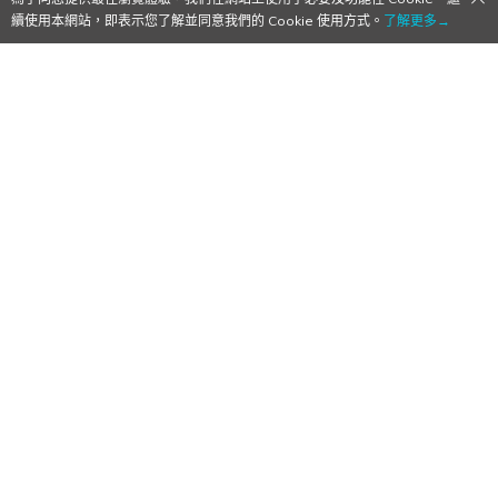
續使用本網站，即表示您了解並同意我們的 Cookie 使用方式。
了解更多→
【Qoo情報】TGS2018：Cygames 進軍主
機遊戲！《Project Awakening》首度公開
宣傳影片
2018/09/10
作者:
Mr. Qoo
畫面看起來非常厲害！動作展示方面看來也很不錯！
PC&主機
、
TGS2018
、
日本遊戲
、
東京電玩展
、
資