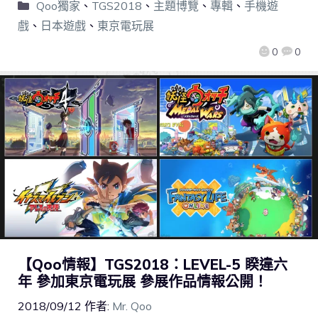
Qoo獨家
、
TGS2018
、
主題博覽
、
專輯
、
手機遊
戲
、
日本遊戲
、
東京電玩展
0
0
【Qoo情報】TGS2018：LEVEL-5 睽違六
年 參加東京電玩展 參展作品情報公開！
2018/09/12
作者:
Mr. Qoo