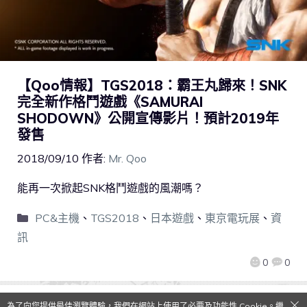
【Qoo情報】TGS2018：霸王丸歸來！SNK
完全新作格鬥遊戲《SAMURAI
SHODOWN》公開宣傳影片！預計2019年
發售
2018/09/10
作者:
Mr. Qoo
能再一次掀起SNK格鬥遊戲的風潮嗎？
PC&主機
、
TGS2018
、
日本遊戲
、
東京電玩展
、
資
訊
0
0
為了向您提供最佳瀏覽體驗，我們在網站上使用了必要及功能性 Cookie。繼