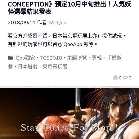
CONCEPTION》預定10月中旬推出！人氣妖
怪選舉結果發表
2018/09/11
作者:
Mr. Qoo
看官方介紹還不錯，日本當京電玩展上亦有提供試玩，
有興趣的玩家也可以留意 QooApp 報導。
Qoo獨家
、
TGS2018
、
主題博覽
、
專輯
、
手機遊
戲
、
日本遊戲
、
東京電玩展
0
0