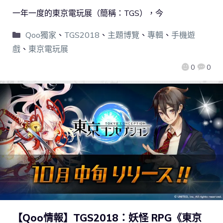
一年一度的東京電玩展（簡稱：TGS），今
Qoo獨家
、
TGS2018
、
主題博覽
、
專輯
、
手機遊
戲
、
東京電玩展
0
0
【Qoo情報】TGS2018：妖怪 RPG《東京