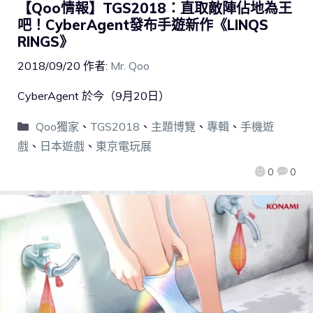
【Qoo情報】TGS2018：直取敵陣佔地為王
吧！CyberAgent發布手遊新作《LINQS
RINGS》
2018/09/20
作者:
Mr. Qoo
CyberAgent 於今（9月20日）
Qoo獨家
、
TGS2018
、
主題博覽
、
專輯
、
手機遊
戲
、
日本遊戲
、
東京電玩展
0
0