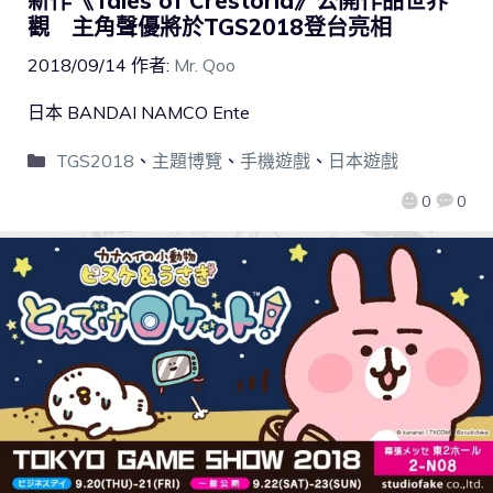
新作《Tales of Crestoria》公開作品世界
觀 主角聲優將於TGS2018登台亮相
2018/09/14
作者:
Mr. Qoo
日本 BANDAI NAMCO Ente
TGS2018
、
主題博覽
、
手機遊戲
、
日本遊戲
0
0