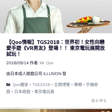
【Qoo情報】TGS2018：世界初！女性向戀
愛手遊《VR男友》登場！！ 東京電玩展開放
試玩！
2018/09/14
作者:
Mr. Qoo
由日本成人遊戲公司 ILLUSION 發
Qoo獨家
、
TGS2018
、
主題博覽
、
專輯
、
手機遊
戲
、
日本遊戲
、
東京電玩展
0
0