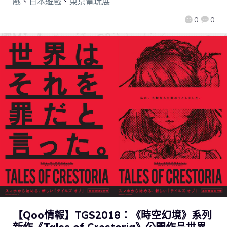
戲
、
日本遊戲
、
東京電玩展
0
0
【Qoo情報】TGS2018：《時空幻境》系列