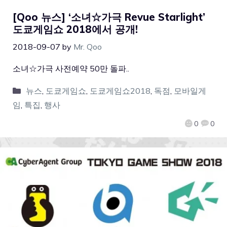
[Qoo 뉴스] ‘소녀☆가극 Revue Starlight’
도쿄게임쇼 2018에서 공개!
2018-09-07
by
Mr. Qoo
소녀☆가극 사전예약 50만 돌파..
뉴스
,
도쿄게임쇼
,
도쿄게임쇼2018
,
독점
,
모바일게
임
,
특집
,
행사
0
0