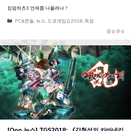
킹덤하츠3 언제쯤 나올려나 ?
PC&콘솔
,
뉴스
,
도쿄게임쇼2018
,
독점
0
0
[Qoo 뉴스] TGS2018: 《갑철성의 카바네리