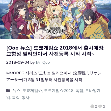
[Qoo 뉴스] 도쿄게임쇼 2018에서 출시예정:
교향성 밀리언아서 사전등록 시작 시작~
2018-09-04
by
Mr. Qoo
MMORPG 시리즈 ‘교향성 밀리언아서'(交響性ミリオン
アーサー)가 8월 31일부터 사전등록을 시작
뉴스
,
도쿄게임쇼
,
도쿄게임쇼2018
,
독점
,
모바일게
임
,
특집
,
행사
0
0