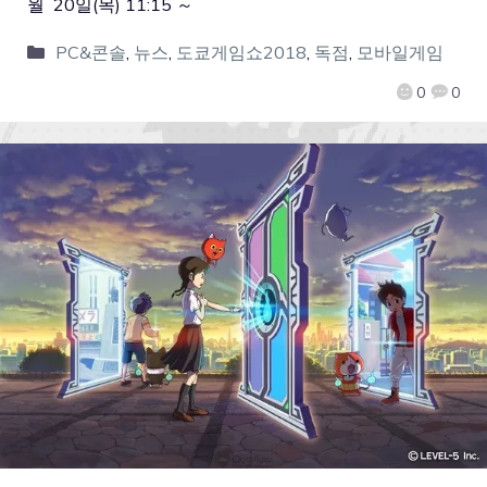
월 20일(목) 11:15 ～
PC&콘솔
,
뉴스
,
도쿄게임쇼2018
,
독점
,
모바일게임
0
0