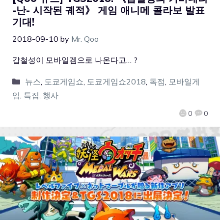
-난- 시작된 궤적》 게임 애니메 콜라보 발표
기대!
2018-09-10
by
Mr. Qoo
갑철성이 모바일겜으로 나온다고… ?
뉴스
,
도쿄게임쇼
,
도쿄게임쇼2018
,
독점
,
모바일게
임
,
특집
,
행사
0
0