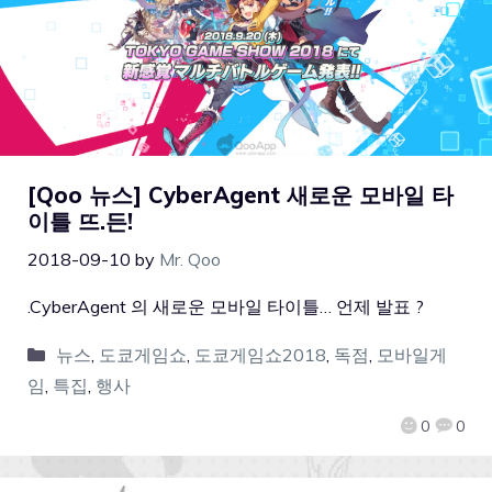
[Qoo 뉴스] CyberAgent 새로운 모바일 타
이틀 뜨.든!
2018-09-10
by
Mr. Qoo
.CyberAgent 의 새로운 모바일 타이틀… 언제 발표 ?
뉴스
,
도쿄게임쇼
,
도쿄게임쇼2018
,
독점
,
모바일게
임
,
특집
,
행사
0
0