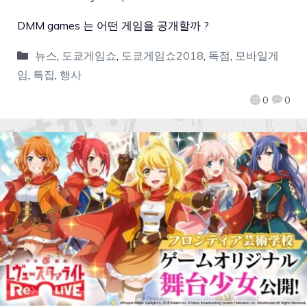
DMM games 는 어떤 게임을 공개할까 ?
뉴스
,
도쿄게임쇼
,
도쿄게임쇼2018
,
독점
,
모바일게
임
,
특집
,
행사
0
0