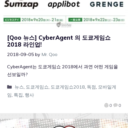
[Qoo 뉴스] CyberAgent 의 도쿄게임쇼
2018 라인업!
2018-09-05
by
Mr. Qoo
CyberAgent는 도쿄게임쇼 2018에서 과연 어떤 게임을
선보일까?
뉴스
,
도쿄게임쇼
,
도쿄게임쇼2018
,
독점
,
모바일게
임
,
특집
,
행사
0
0