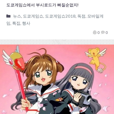
도쿄게임쇼에서 부시로드가 빠질순없지!
뉴스
,
도쿄게임쇼
,
도쿄게임쇼2018
,
독점
,
모바일게
임
,
특집
,
행사
0
0