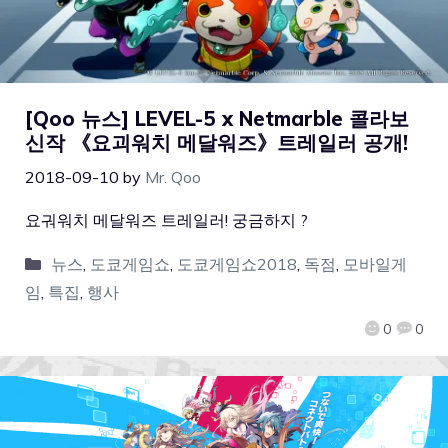
[Qoo 뉴스] LEVEL-5 x Netmarble 콜라보
신작 《요괴워치 메달워즈》트레일러 공개!
2018-09-10
by
Mr. Qoo
요궈워치 메달워즈 트레일러! 궁금하지 ?
뉴스
,
도쿄게임쇼
,
도쿄게임쇼2018
,
독점
,
모바일게
임
,
특집
,
행사
0
0