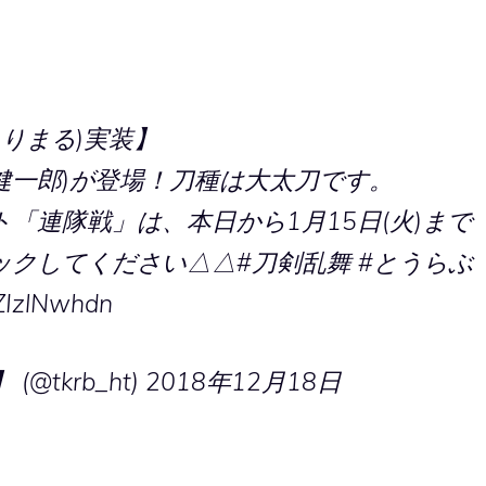
きりまる)実装】
田 健一郎)が登場！刀種は大太刀です。
「連隊戦」は、本日から1月15日(火)まで
ックしてください△△
#刀剣乱舞
#とうらぶ
xZIzlNwhdn
@tkrb_ht)
2018年12月18日