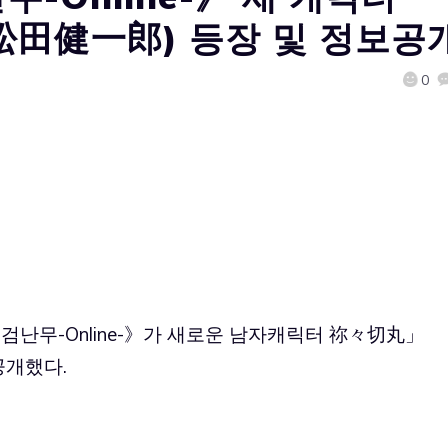
松田健一郎) 등장 및 정보공
0
도검난무-Online-》가 새로운 남자캐릭터 祢々切丸」
공개했다.