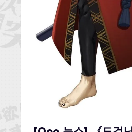
[Qoo 뉴스] 《도검난