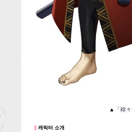
▲「祢々
▍
캐릭터 소개