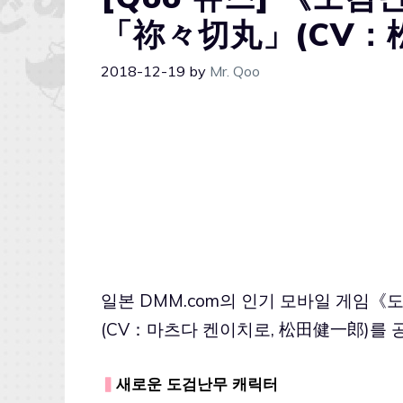
「祢々切丸」(CV：
2018-12-19
by
Mr. Qoo
일본 DMM.com의 인기 모바일 게임《
(CV：마츠다 켄이치로, 松田健一郎)를 
▍
새로운 도검난무 캐릭터