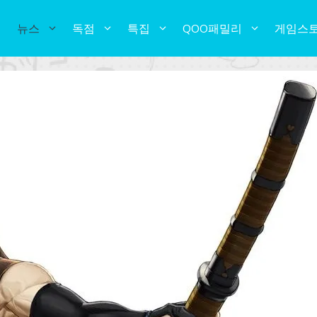
뉴스
독점
특집
QOO패밀리
게임스