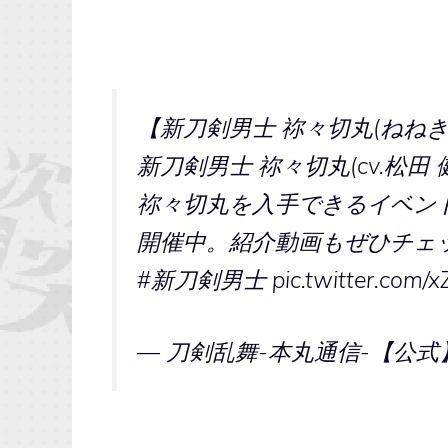
【新刀剣男士 祢々切丸(ねね
新刀剣男士 祢々切丸(cv.松
祢々切丸を入手できるイベント
開催中。紹介動画もぜひチェ
#新刀剣男士
pic.twitter.com/
— 刀剣乱舞-本丸通信-【公式】 (