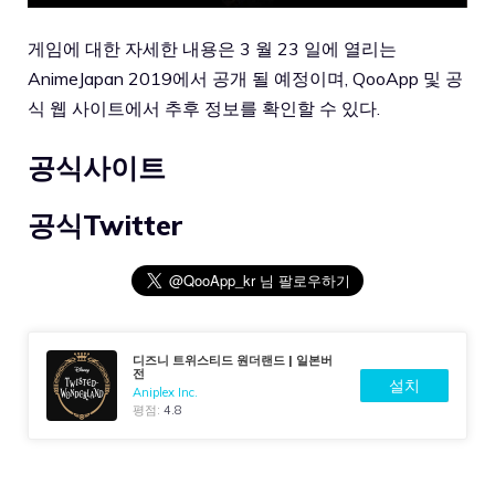
게임에
대한
자세한
내용은
3
월
23
일에
열리는
AnimeJapan 2019
에서
공개
될
예정이며
, QooApp
및
공
식
웹
사이트에서
추후
정보를
확인할
수
있다
.
공식사이트
공식Twitter
디즈니 트위스티드 원더랜드 | 일본버
전
설치
Aniplex Inc.
평점:
4.8