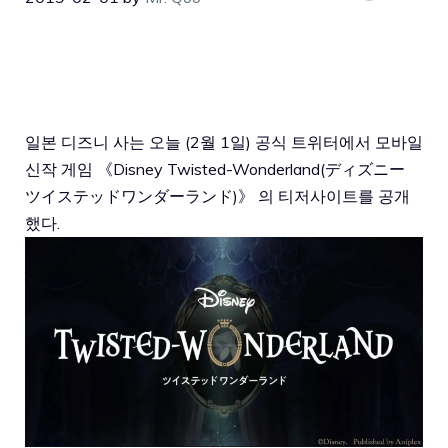
일본
디즈니
사는
오늘
(2
월
1
일
)
공식
트위터에서
모바일
신작
게임
《
Disney Twisted-Wonderland(ディズニー
ツイステッドワンダーランド)
》
의
티저사이트를
공개
했다
.