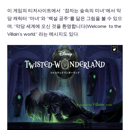
이
게임의
티저사이트에서
“
잠자는
숲속의
미녀
“
에서
악
당
캐릭터
“
마녀
“
와
“
백설
공주
“
를
닮은
그림을
볼
수
있으
며
, “
악당
세계에
오신
것을
환영합니다
(Welcome
to the
Villain’s world.“
라는
메시지도
있다
.