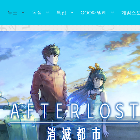
뉴스
독점
특집
QOO패밀리
게임스