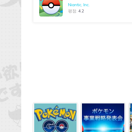
Niantic, Inc.
평점:
4.2