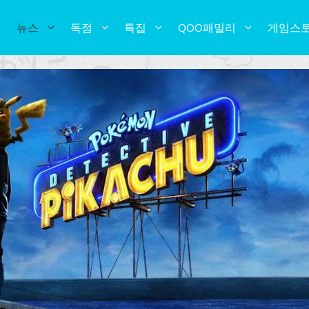
뉴스
독점
특집
QOO패밀리
게임스