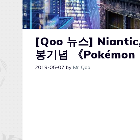
[Qoo 뉴스] Niant
봉기념 《Pokémon
2019-05-07
by
Mr. Qoo