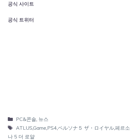
공식 사이트
공식 트위터
PC&콘솔
,
뉴스
ATLUS
,
Game
,
PS4
,
ペルソナ５ ザ・ロイヤル
,
페르소
나 5 더 로얄