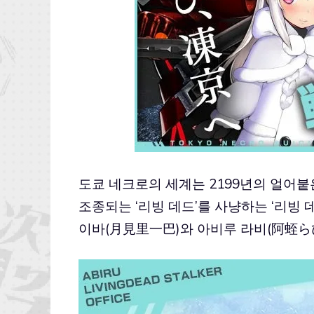
도쿄 네크로의 세계는 2199년의 얼어
조종되는 ‘리빙 데드’를 사냥하는 ‘리빙
이바(月見里一巴)와 아비루 라비(阿蛭らび