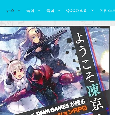
뉴스
독점
특집
QOO패밀리
게임스