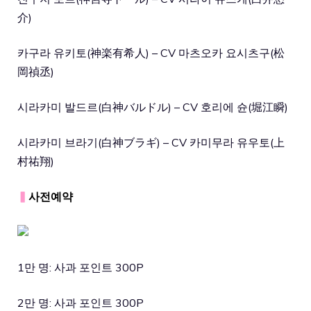
介)
카구라 유키토(神楽有希人) – CV 마츠오카 요시츠구(松
岡
禎丞
)
시라카미 발드르(白神バルドル) – CV 호리에 슌(堀江瞬)
시라카미 브라기(白神ブラギ) – CV 카미무라 유우토(上
村祐翔)
▍
사전예약
1만 명: 사과 포인트 300P
2만 명: 사과 포인트 300P