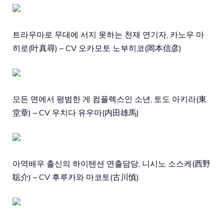
트라우마로 무대에 서지 못하는 천재 연기자, 카노우 마
히로(叶真尋) – CV 오카모토 노부히코(岡本信彦)
모든 면에서 평범한 게 컴플렉스인 소년, 토도 아키라(東
堂章) – CV 우치다 유우마(内田雄馬)
아역배우 출신의 하이텐션 연출담당, 니시노 소스케(西野
聡介) – CV 후루카와 마코토(古川慎)