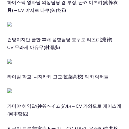
하이스펙 왕자님 의상담당 겸 부장, 난죠 이츠키(南條衣
月) – CV 야시로 타쿠(矢代拓)
건방지지만 쿨한 후배 음향담당 호쿠토 리츠(北兎律) –
CV 무라세 아유무(村瀬歩)
라이벌 학교 ‘니지카케 고교(虹架高校)’의 캐릭터들
카미야 헤임달(神谷ヘイムダル) – CV 카와모토 케이스케
(河本啓佑)
진구지 토르(神宮寺トール) – CV 시라이 유스케(白井悠