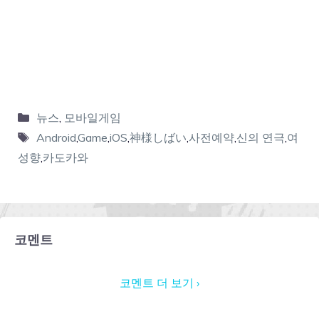
뉴스
,
모바일게임
Android
,
Game
,
iOS
,
神様しばい
,
사전예약
,
신의 연극
,
여
성향
,
카도카와
코멘트
코멘트 더 보기 ›