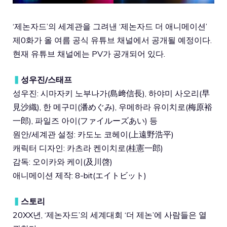
‘제논자드’의 세계관을 그려낸 ‘제논자드 더 애니메이션’
제0화가 올 여름 공식 유튜브 채널에서 공개될 예정이다.
현재 유튜브 채널에는 PV가 공개되어 있다.
▍
성우진/스태프
성우진: 시마자키 노부나가(島﨑信長), 하야미 사오리(早
見沙織), 한 메구미(潘めぐみ), 우메하라 유이치로(梅原裕
一郎), 파일즈 아이(ファイルーズあい) 등
원안/세계관 설정: 카도노 코헤이(上遠野浩平)
캐릭터 디자인: 카츠라 켄이치로(桂憲一郎)
감독: 오이카와 케이(及川啓)
애니메이션 제작: 8-bit(エイトビット)
▍
스토리
20XX년, ‘제논자드’의 세계대회 ‘더 제논’에 사람들은 열