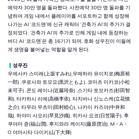
예약자 30만 명을 돌파했다. 사전예약 30만 명 돌파를 기
념하여 게임 내에서 플레이어를 서포트하고 함께 성장해
나가는 AI ‘코드맨’에 신규 캐릭터 ‘건축가 AI’의 추가가 결
정되었다. ‘건축가 AI’의 추가로 인해 게임 내에 등장하는
버디 AI ‘코드맨’은 총 16기가 되며, 호화 성우진이 이들에
게 생명을 불어넣는 역할을 맡게 된다.
▍
성우진
우에사카 스미레(上坂すみれ),우메하라 유이치로(梅原裕
一郎) ,쿠로사와 토모요(黒沢ともよ), 코마츠 미카코(小松
未可子) ,콘도 레이나(近藤玲奈) ,스기타 토모카즈(杉田智
和), 타카하시 리에(高橋李依), 타치바나 신노스케(立花慎
之介), 타무라 무츠미(田村睦心), 나카이 카즈야(中井和
哉), 하야미 사오리(早見沙織), 히카사 요코(日笠陽子), 후
쿠야마 쥰(福山潤), 후지와라 케이지(藤原啓治), M・A・
O 야마시타 다이키(山下大輝)