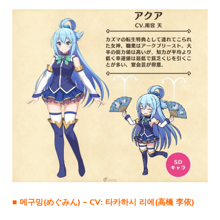
■ 메구밍(めぐみん) – CV: 타카하시 리에(高橋 李依)