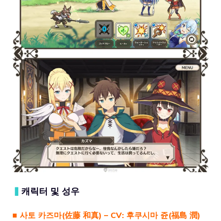
▍
캐릭터 및 성우
■ 사토 카즈마(佐藤 和真) – CV: 후쿠시마 쥰(福島 潤)