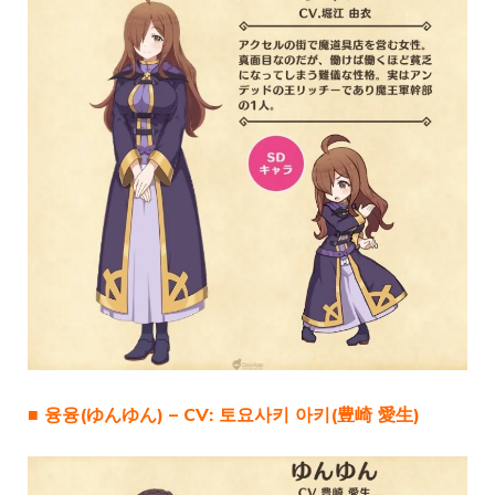
■ 융융(ゆんゆん) – CV: 토요사키 아키(豊崎 愛生)