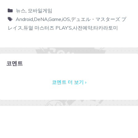
뉴스
,
모바일게임
Android
,
DeNA
,
Game
,
iOS
,
デュエル・マスターズ プ
レイス
,
듀얼 마스터즈 PLAY’S
,
사전예약
,
타카라토미
코멘트
코멘트 더 보기 ›