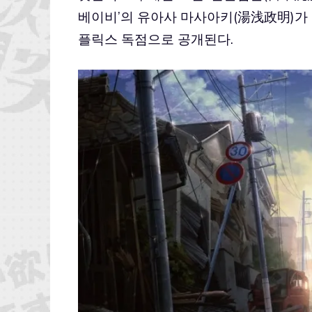
베이비’의 유아사 마사아키(湯浅政明)가 
플릭스 독점으로 공개된다.