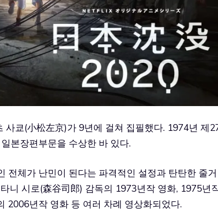
츠 사쿄(小松左京)가 9년에 걸쳐 집필했다. 1974년 제2
 일본장편부문을 수상한 바 있다.
인 전체가 난민이 된다는 파격적인 설정과 탄탄한 줄거
타니 시로(森谷司郎) 감독의 1973년작 영화, 1975년
의 2006년작 영화 등 여러 차례 영상화되었다.