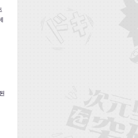
즈
데
행된