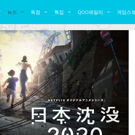
뉴스
독점
특집
QOO패밀리
게임스