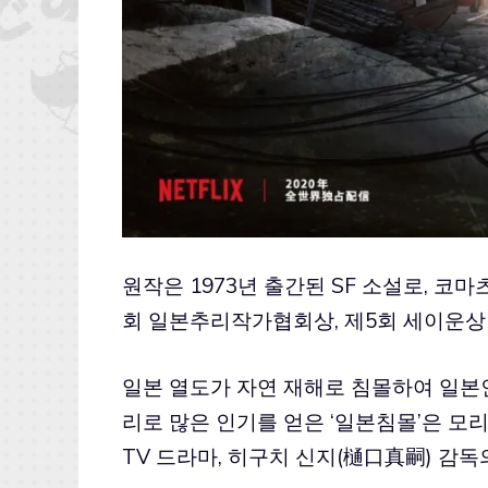
원작은 1973년 출간된 SF 소설로, 코마
회 일본추리작가협회상, 제5회 세이운상
일본 열도가 자연 재해로 침몰하여 일본
리로 많은 인기를 얻은 ‘일본침몰’은 모리
TV 드라마, 히구치 신지(樋口真嗣) 감독