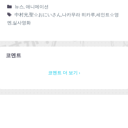
뉴스
,
애니메이션
中村光
,
聖☆おにいさん
,
나카무라 히카루
,
세인트☆영
멘
,
실사영화
코멘트
코멘트 더 보기 ›