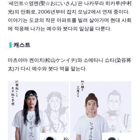
‘세인트☆영멘(聖☆おにいさん)’은 나카무라 히카루(中村
光)의 만화로, 2006년부터 잡지 모닝2에서 연재 중이다.
이야기는 도쿄의 작은 아파트를 빌려 살아가며 현대 사회
에 적응해 나가는 예수와 붓다의 일상을 다룬다.
▍
캐스트
마츠야마 켄이치(松山ケンイチ)와 소메타니 쇼타(染谷将
太)가 다시 예수와 붓다 역을 맡는다.