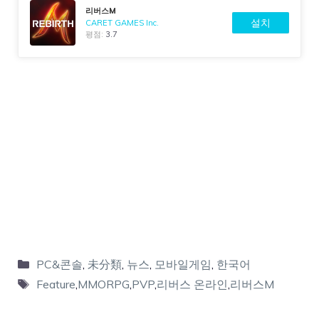
리버스M
설치
CARET GAMES Inc.
평점:
3.7
PC&콘솔
,
未分類
,
뉴스
,
모바일게임
,
한국어
Feature
,
MMORPG
,
PVP
,
리버스 온라인
,
리버스M