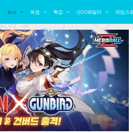
뉴스
독점
특집
QOO패밀리
게임스