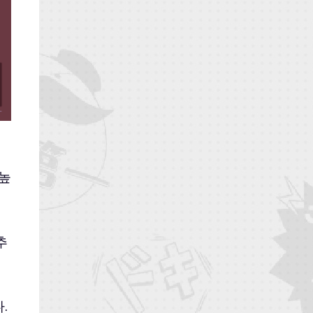
을
 높
추
.