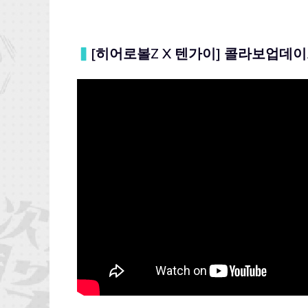
▍
[히어로볼Z X 텐가이] 콜라보업데