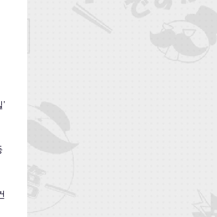
’
등
건