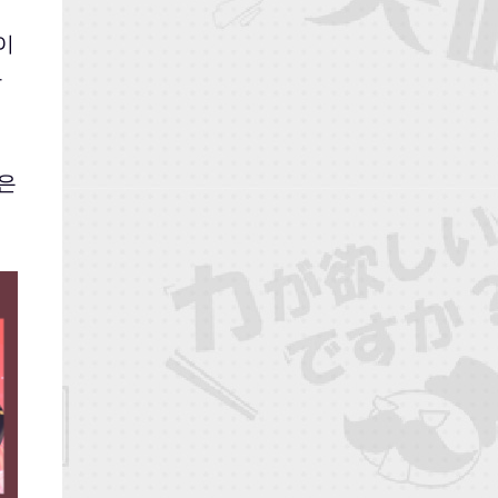
이
라
많은