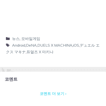
뉴스
,
모바일게임
Android
,
DeNA
,
DUELS X MACHINA
,
iOS
,
デュエル エ
クス マキナ
,
듀얼즈 X 마키나
코멘트
코멘트 더 보기 ›