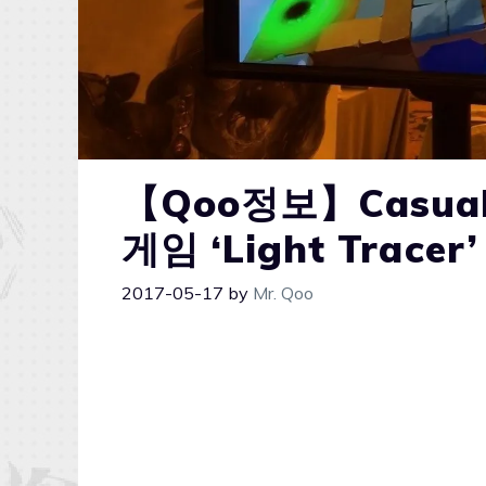
【Qoo정보】Casual 
게임 ‘Light Trace
2017-05-17
by
Mr. Qoo