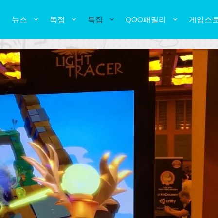
뉴스
독점
특집
QOO패밀리
게임스