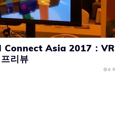
Connect Asia 2017：VR
r’ 프리뷰
0