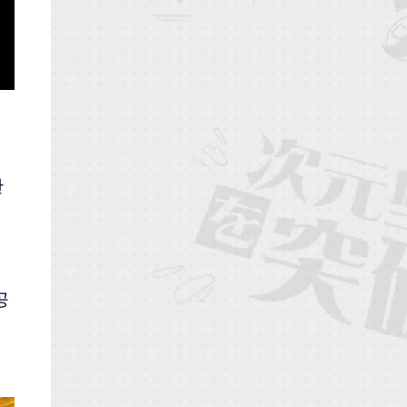
한
리
공