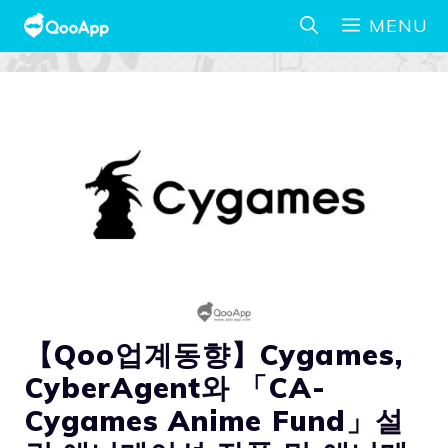
MENU
【Qoo업계동향】Cygames,
CyberAgent와 「CA-
Cygames Anime Fund」설