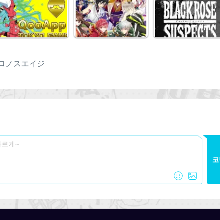
ロノスエイジ
코