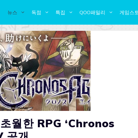
뉴스
독점
특집
QOO패밀리
게임스
월한 RPG ‘Chronos
V 공개