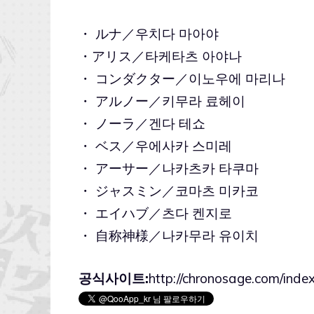
・ ルナ／우치다 마아야
・アリス／타케타츠 아야나
・ コンダクター／이노우에 마리나
・ アルノー／키무라 료헤이
・ ノーラ／겐다 테쇼
・ ベス／우에사카 스미레
・ アーサー／나카츠카 타쿠마
・ ジャスミン／코마츠 미카코
・ エイハブ／츠다 켄지로
・ 自称神様／나카무라 유이치
공식사이트:
http://chronosage.com/index