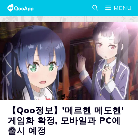
MENU
【Qoo정보】’메르헨 메도헨’
게임화 확정, 모바일과 PC에
출시 예정