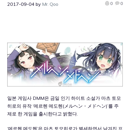
0
0
2017-09-04
by
Mr. Qoo
일본 게임사 DMM은 금일 인기 하이트 소설가 마츠 토모
히로의 유작 ‘메르헨 메도헨(メルヘン・メドヘン)’를 주
제로 한 게임을 출시한다고 밝혔다.
‘메르헨 메도헨’은 마츠 토모히로가 별세하면서 남겨진 프