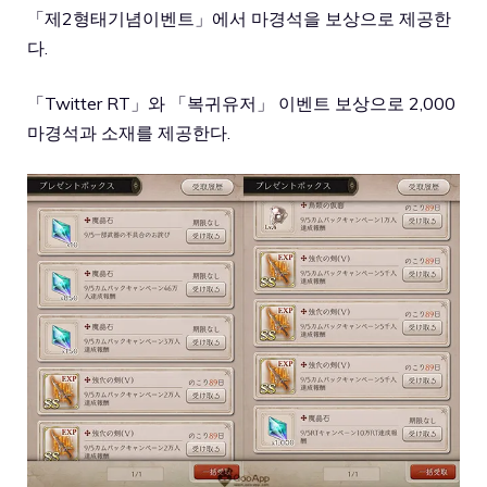
「제2형태기념이벤트」에서 마경석을 보상으로 제공한
다.
「Twitter RT」와 「복귀유저」 이벤트 보상으로 2,000
마경석과 소재를 제공한다.