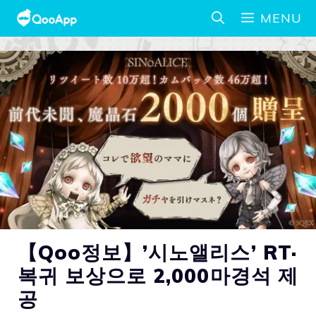
MENU
【Qoo정보】’시노앨리스’ RT·
복귀 보상으로 2,000마경석 제
공