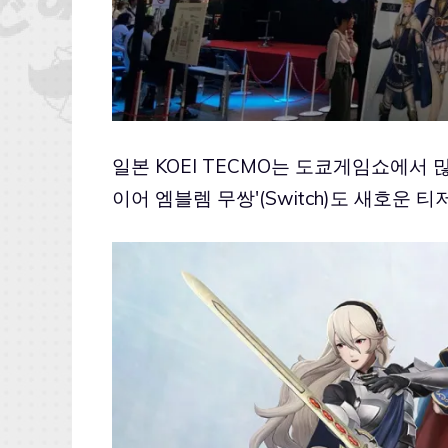
일본 KOEI TECMO는 도쿄게임쇼에서 
이어 엠블렘 무쌍'(Switch)도 새호운 