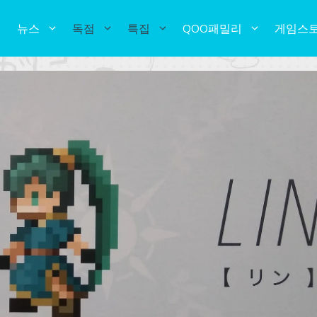
뉴스
독점
특집
QOO패밀리
게임스