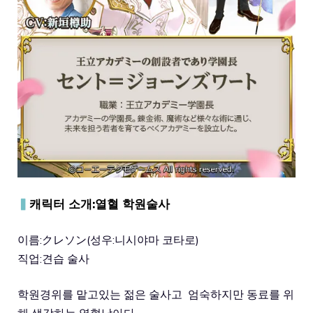
▍
캐릭터 소개:열혈 학원술사
이름:クレソン(성우:니시야마 코타로)
직업:견습 술사
학원경위를 맡고있는 젊은 술사고 엄숙하지만 동료를 위
해 생각하는 열혈남아다.