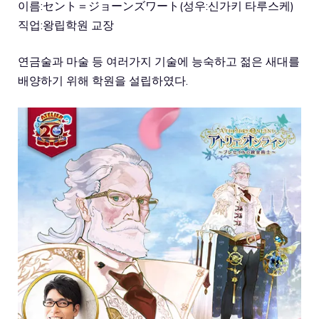
이름:セント＝ジョーンズワート(성우:신가키 타루스케)
직업:왕립학원 교장
연금술과 마술 등 여러가지 기술에 능숙하고 젊은 새대를
배양하기 위해 학원을 설립하였다.