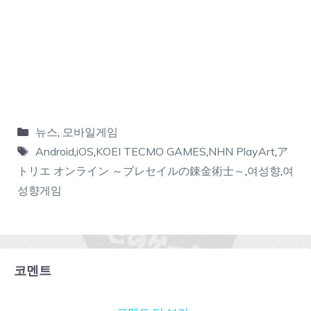
뉴스
,
모바일게임
Android
,
iOS
,
KOEI TECMO GAMES
,
NHN PlayArt
,
ア
トリエ オンライン ～ブレセイルの錬金術士～
,
여성향
,
여
성향게임
코멘트