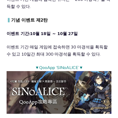
득할 수 있다.
▍
기념 이벤트 제2탄
이벤트 기간:10월 18일 ～ 10월 27일
이벤트 기간 매일 게임에 접속하면 30 마경석을 획득할
수 있고 10일간 최대 300 마경석을 획득할 수 있다.
▼QooApp ‘SINoALICE’▼