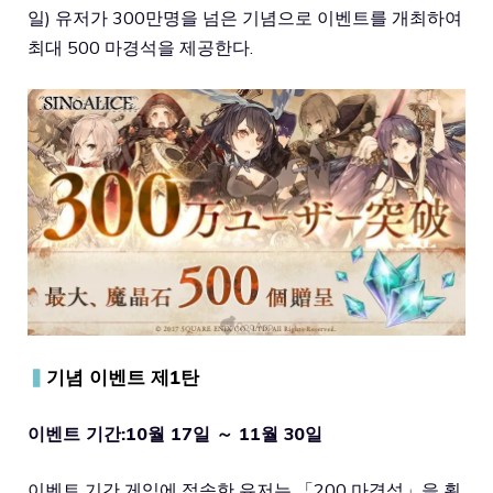
일) 유저가 300만명을 넘은 기념으로 이벤트를 개최하여
최대 500 마경석을 제공한다.
▍
기념 이벤트 제1탄
이벤트 기간:10월 17일 ～ 11월 30일
이벤트 기간 게임에 접속한 유저는 「200 마경석」을 획