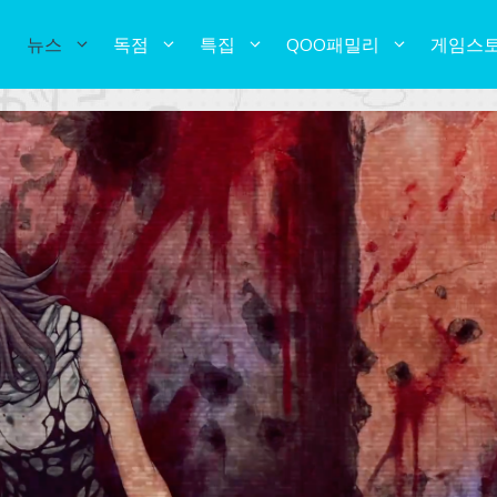
뉴스
독점
특집
QOO패밀리
게임스