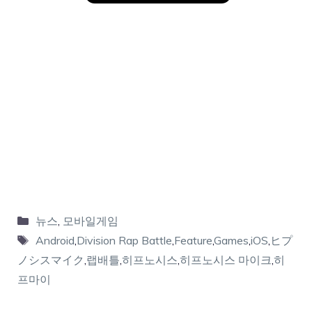
뉴스
,
모바일게임
Android
,
Division Rap Battle
,
Feature
,
Games
,
iOS
,
ヒプ
ノシスマイク
,
랩배틀
,
히프노시스
,
히프노시스 마이크
,
히
프마이