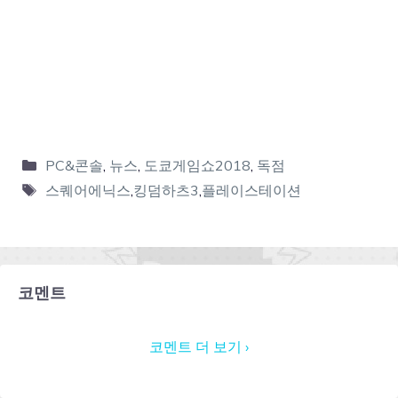
PC&콘솔
,
뉴스
,
도쿄게임쇼2018
,
독점
스퀘어에닉스
,
킹덤하츠3
,
플레이스테이션
코멘트
코멘트 더 보기 ›