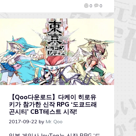
0
0
【Qoo다운로드】다케이 히로유
키가 참가한 신작 RPG ‘도쿄드래
곤시티’ CBT테스트 시작!
2017-09-22
by
Mr. Qoo
일본 게임사 JoyTea는 신작 RPG ‘도