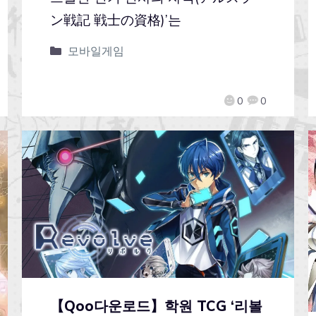
ン戦記 戦士の資格)’는
모바일게임
0
0
【Qoo다운로드】학원 TCG ‘리볼