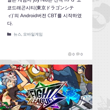
쿄드래곤시티(東京ドラゴンシテ
ィ)’의 Android버전 CBT를 시작하였
다.
뉴스
,
모바일게임
0
0