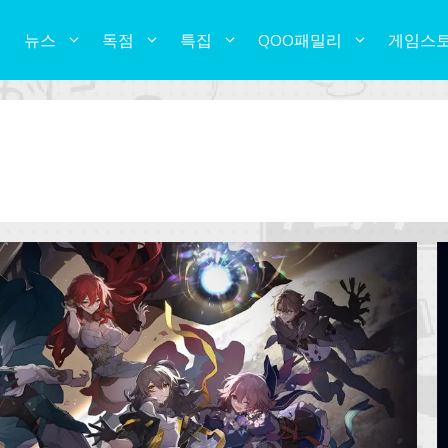
뉴스
독점
특집
QOO패밀리
게임스