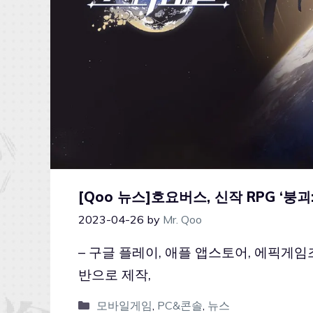
[Qoo 뉴스]호요버스, 신작 RPG ‘붕
2023-04-26
by
Mr. Qoo
– 구글 플레이, 애플 앱스토어, 에픽게임즈
반으로 제작,
모바일게임
,
PC&콘솔
,
뉴스