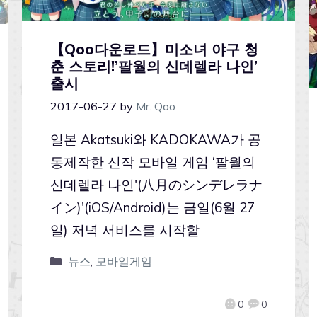
【Qoo다운로드】미소녀 야구 청
춘 스토리!’팔월의 신데렐라 나인’
출시
2017-06-27
by
Mr. Qoo
일본 Akatsuki와 KADOKAWA가 공
동제작한 신작 모바일 게임 ‘팔월의
신데렐라 나인'(八月のシンデレラナ
イン)'(iOS/Android)는 금일(6월 27
일) 저녁 서비스를 시작할
뉴스
,
모바일게임
0
0