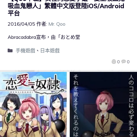
吸血鬼戀人」繁體中文版登陸iOS/Android
平台
2016/04/05
作者:
Mr. Qoo
Abracadabra宣布，由「おとめ堂
手機遊戲
、
日本遊戲
0
0