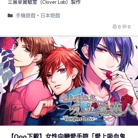
三葉草實驗室（Clover Lab）製作
手機遊戲
、
日本遊戲
0
0
【Qoo下載】女性向戀愛手遊「愛上吸血鬼