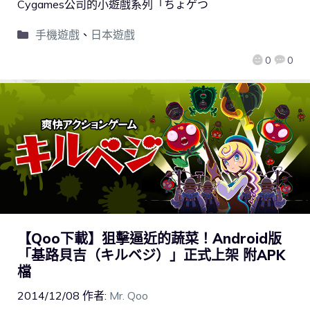
Cygames公司的小遊戲系列「ちょゲつ
手機遊戲
、
日本遊戲
0
0
【Qoo下載】狙擊逼近的蔬菜！Android版
「基路貝吉（キルベジ）」正式上架 附APK
檔
2014/12/08
作者:
Mr. Qoo