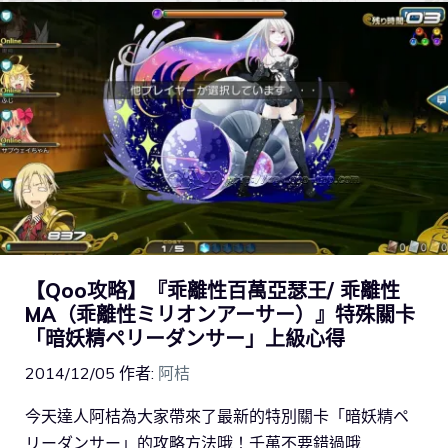
【Qoo攻略】『乖離性百萬亞瑟王/ 乖離性
MA（乖離性ミリオンアーサー）』特殊關卡
「暗妖精ペリーダンサー」上級心得
2014/12/05
作者:
阿桔
今天達人阿桔為大家帶來了最新的特別關卡「暗妖精ペ
リーダンサー」的攻略方法哦！千萬不要錯過哦