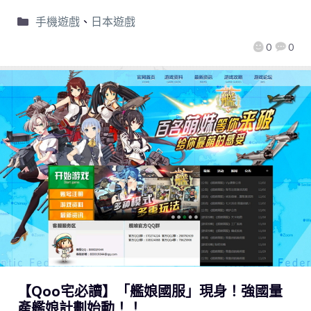
手機遊戲
、
日本遊戲
0
0
【Qoo宅必讀】「艦娘國服」現身！強國量
產艦娘計劃始動！！