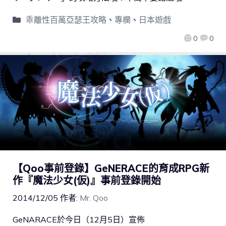
乖離性百萬亞瑟王攻略
、
專欄
、
日本遊戲
0
0
【Qoo事前登錄】GeNERACE的育成RPG新
作『魔法少女(仮)』事前登錄開始
2014/12/05
作者:
Mr. Qoo
GeNARACE於今日（12月5日）宣佈