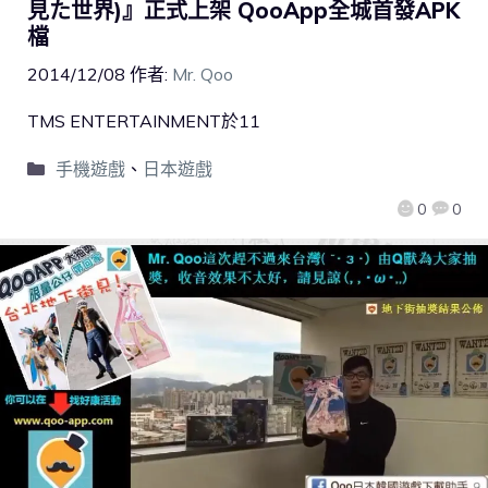
見た世界)』正式上架 QooApp全城首發APK
檔
2014/12/08
作者:
Mr. Qoo
TMS ENTERTAINMENT於11
手機遊戲
、
日本遊戲
0
0