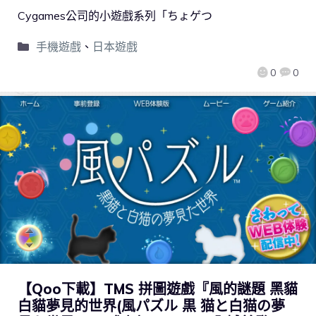
Cygames公司的小遊戲系列「ちょゲつ
手機遊戲
、
日本遊戲
0
0
【Qoo下載】TMS 拼圖遊戲『風的謎題 黑貓
白貓夢見的世界(風パズル 黒 猫と白猫の夢